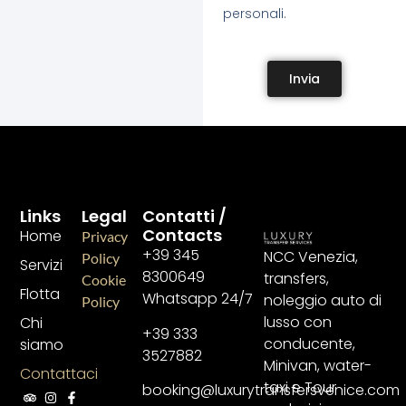
personali.
Invia
Links
Legal
Contatti /
Contacts
Home
Privacy
+39 345
NCC Venezia,
Policy
Servizi
8300649
transfers,
Cookie
Flotta
Whatsapp 24/7
noleggio auto di
Policy
lusso con
Chi
+39 333
conducente,
siamo
3527882
Minivan, water-
Contattaci
taxi e Tour
booking@luxurytransfersvenice.com