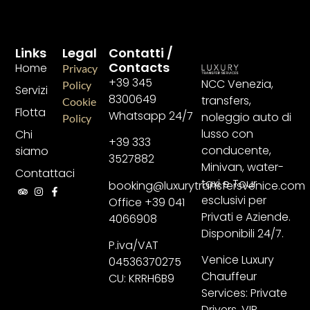
Links
Legal
Contatti /
Contacts
Home
Privacy
+39 345
NCC Venezia,
Policy
Servizi
8300649
transfers,
Cookie
Flotta
Whatsapp 24/7
noleggio auto di
Policy
lusso con
Chi
+39 333
conducente,
siamo
3527882
Minivan, water-
Contattaci
taxi e Tour
booking@luxurytransfersvenice.com
esclusivi per
Office +39 041
Privati e Aziende.
4066908
Disponibili 24/7.
P.iva/VAT
Venice Luxury
04536370275
Chauffeur
CU: KRRH6B9
Services: Private
Drivers, VIP