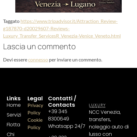
Taggato
https://www.tripadvisor.it/Attraction_Review-
g187870-d20029607-Reviews-
Luxury_Transfer_ServicesR_Venezia-Venice_Veneto.html
Lascia un commento
Devi essere
connesso
per inviare un commento.
Links
Legal
Contatti /
Contacts
Home
Privacy
+39 345
NCC Venezia,
Policy
Servizi
8300649
transfers,
Cookie
Flotta
Whatsapp 24/7
noleggio auto di
Policy
lusso con
Chi