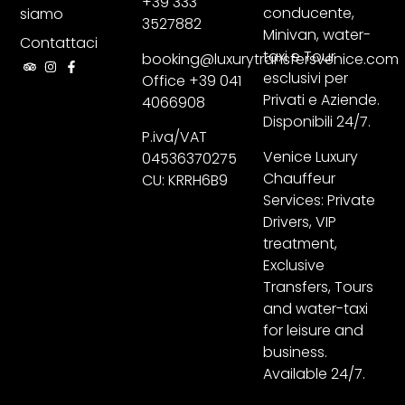
+39 333
conducente,
siamo
3527882
Minivan, water-
Contattaci
taxi e Tour
booking@luxurytransfersvenice.com
esclusivi per
Office +39 041
Privati e Aziende.
4066908
Disponibili 24/7.
P.iva/VAT
Venice Luxury
04536370275
Chauffeur
CU: KRRH6B9
Services: Private
Drivers, VIP
treatment,
Exclusive
Transfers, Tours
and water-taxi
for leisure and
business.
Available 24/7.