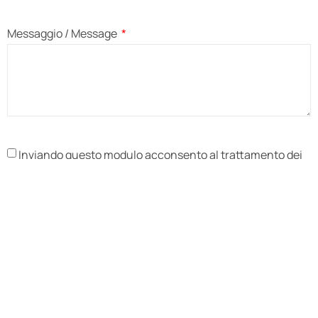
Messaggio / Message
Inviando questo modulo acconsento al trattamento dei
miei dati personali. / By submitting this form, I consent to
the processing of my personal data.
INVIA / SUBMIT