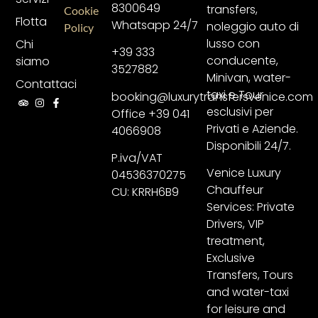
8300649
transfers,
Cookie
Flotta
Whatsapp 24/7
noleggio auto di
Policy
lusso con
Chi
+39 333
conducente,
siamo
3527882
Minivan, water-
Contattaci
taxi e Tour
booking@luxurytransfersvenice.com
esclusivi per
Office +39 041
Privati e Aziende.
4066908
Disponibili 24/7.
P.iva/VAT
Venice Luxury
04536370275
Chauffeur
CU: KRRH6B9
Services: Private
Drivers, VIP
treatment,
Exclusive
Transfers, Tours
and water-taxi
for leisure and