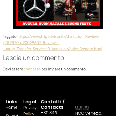
Taggato
https://www.tripadvisor.it/Attraction_Review-
g187870-d20029607-Reviews-
Luxury_Transfer_ServicesR_Venezia-Venice_Veneto.html
Lascia un commento
Devi essere
connesso
per inviare un commento.
Links
Legal
Contatti /
Contacts
Home
Privacy
+39 345
NCC Venezia,
Policy
Servizi