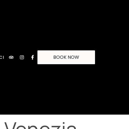
BOOK NOW
CI
s Venezia