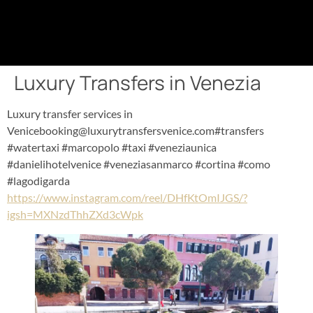
Luxury Transfers in Venezia
Luxury transfer services in
Venicebooking@luxurytransfersvenice.com#transfers
#watertaxi #marcopolo #taxi #veneziaunica
#danielihotelvenice #veneziasanmarco #cortina #como
#lagodigarda
https://www.instagram.com/reel/DHfKtOmIJGS/?
igsh=MXNzdThhZXd3cWpk