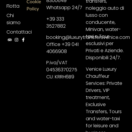
8300649
transfers,
Cookie
Flotta
Whatsapp 24/7
noleggio auto di
Policy
lusso con
Chi
+39 333
conducente,
siamo
3527882
Minivan, water-
Contattaci
taxi e Tour
booking@luxurytransfersvenice.com
esclusivi per
Office +39 041
Privati e Aziende.
4066908
Disponibili 24/7.
P.iva/VAT
Venice Luxury
04536370275
Chauffeur
CU: KRRH6B9
Services: Private
Drivers, VIP
treatment,
Exclusive
Transfers, Tours
and water-taxi
for leisure and