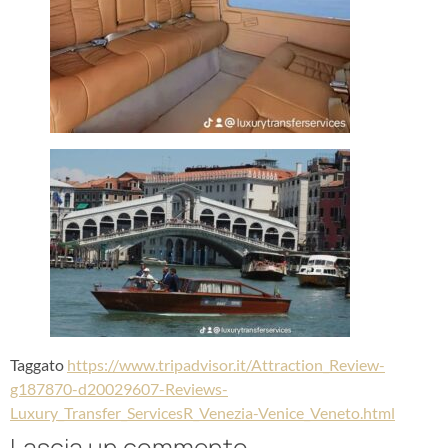
Taggato
https://www.tripadvisor.it/Attraction_Review-
g187870-d20029607-Reviews-
Luxury_Transfer_ServicesR_Venezia-Venice_Veneto.html
Lascia un commento