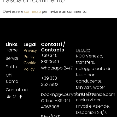
Devi essere
connesso
per inviare un commento.
Links
Legal
Contatti /
Contacts
Home
Privacy
+39 345
NCC Venezia,
Policy
Servizi
8300649
transfers,
Cookie
Flotta
Whatsapp 24/7
noleggio auto di
Policy
lusso con
Chi
+39 333
conducente,
siamo
3527882
Minivan, water-
Contattaci
taxi e Tour
booking@luxurytransfersvenice.com
esclusivi per
Office +39 041
Privati e Aziende.
4066908
Disponibili 24/7.
P.iva/VAT