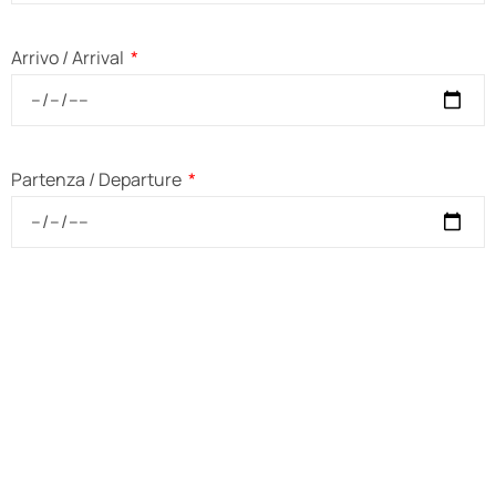
Arrivo / Arrival
Partenza / Departure
Messaggio / Message
Inviando questo modulo acconsento al trattamento dei