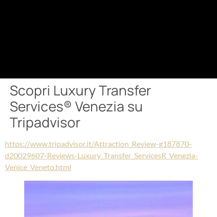
Scopri Luxury Transfer
Services® Venezia su
Tripadvisor
https://www.tripadvisor.it/Attraction_Review-g187870-
d20029607-Reviews-Luxury_Transfer_ServicesR_Venezia-
Venice_Veneto.html