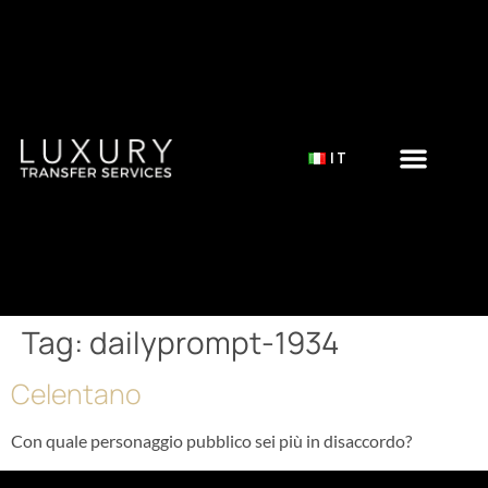
IT
Tag:
dailyprompt-1934
Celentano
Con quale personaggio pubblico sei più in disaccordo?