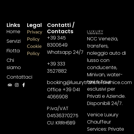
Links
Legal
Contatti /
Contacts
Home
Privacy
+39 345
NCC Venezia,
Policy
Servizi
8300649
transfers,
Cookie
Flotta
Whatsapp 24/7
noleggio auto di
Policy
lusso con
Chi
+39 333
conducente,
siamo
3527882
Minivan, water-
Contattaci
taxi e Tour
booking@luxurytransfersvenice.com
esclusivi per
Office +39 041
Privati e Aziende.
4066908
Disponibili 24/7.
P.iva/VAT
Venice Luxury
04536370275
Chauffeur
CU: KRRH6B9
Services: Private