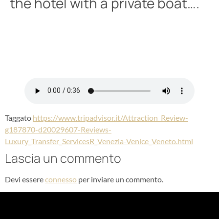
the hotel with a private boat….
Taggato
https://www.tripadvisor.it/Attraction_Review-
g187870-d20029607-Reviews-
Luxury_Transfer_ServicesR_Venezia-Venice_Veneto.html
Lascia un commento
Devi essere
connesso
per inviare un commento.