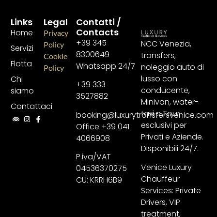
Links
Legal
Contatti /
Contacts
Home
Privacy
+39 345
NCC Venezia,
Policy
Servizi
8300649
transfers,
Cookie
Flotta
Whatsapp 24/7
noleggio auto di
Policy
lusso con
Chi
+39 333
conducente,
siamo
3527882
Minivan, water-
Contattaci
taxi e Tour
booking@luxurytransfersvenice.com
esclusivi per
Office +39 041
Privati e Aziende.
4066908
Disponibili 24/7.
P.iva/VAT
Venice Luxury
04536370275
Chauffeur
CU: KRRH6B9
Services: Private
Drivers, VIP
treatment,